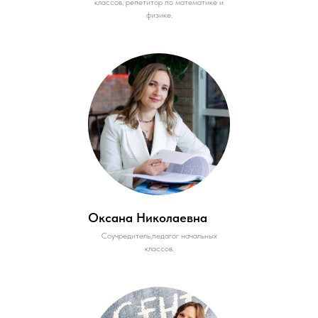
классов, репетитор по математике и
физике.
Оксана Николаевна
Соучредитель,педагог начальных
классов.