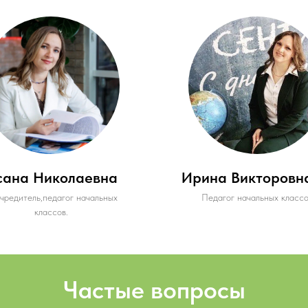
сана Николаевна
Ирина Викторовн
чредитель,педагог начальных
Педагог начальных класс
классов.
Частые вопросы