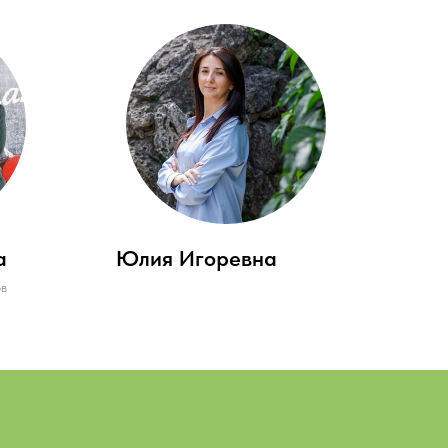
а
Юлия Игоревна
ов