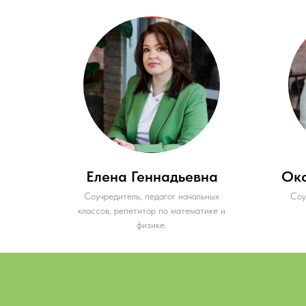
Елена Геннадьевна
Ок
Cоучредитель, педагог начальных
Соу
классов, репетитор по математике и
физике.