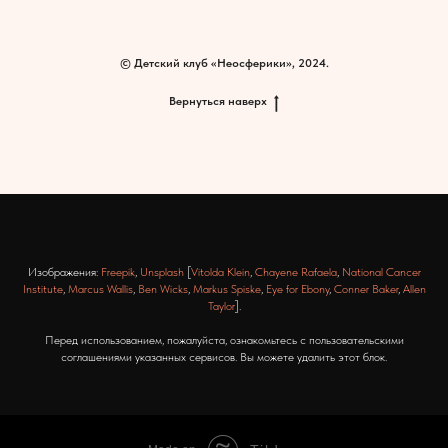
© Детский клуб «Неосферики», 2024.
Вернуться наверх
Изображения:
Freepik
,
Unsplash
[
Vitolda Klein
,
Chayene Rafaela
,
National Cancer
Institute
,
Marcus Wallis
,
Ben Wicks
,
Markus Spiske
,
Eye for Ebony
,
Conner Baker
,
Allen
Taylor
].
Перед использованием, пожалуйста, ознакомьтесь с пользовательскими
соглашениями указанных сервисов. Вы можете удалить этот блок.